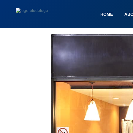
HOME
ABO